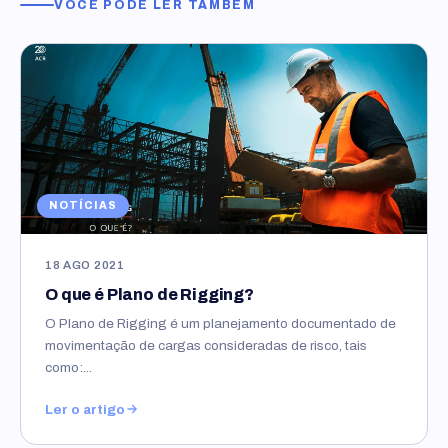
VOCÊ PODE LER TAMBÉM
NOTÍCIAS
18 AGO 2021
O que é Plano de Rigging?
O Plano de Rigging é um planejamento documentado de
movimentação de cargas consideradas de risco, tais
como:...
Ler o artigo