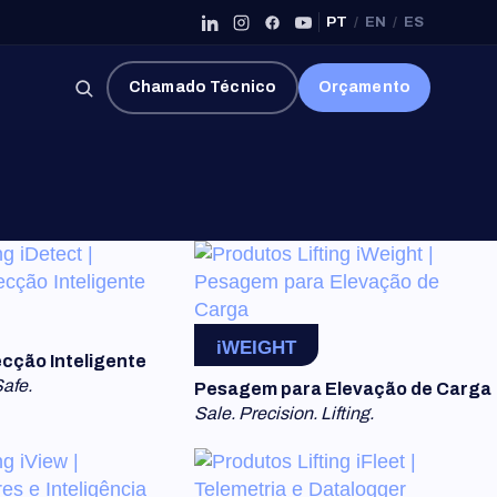
PT
/
EN
/
ES
×
Chamado Técnico
Orçamento
iWEIGHT
cção Inteligente
Safe.
Pesagem para Elevação de Carga
Sale. Precision. Lifting.