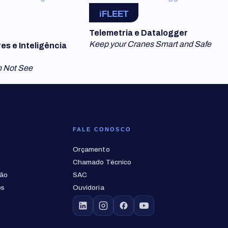
iFLEET
Telemetria e Datalogger
Keep your Cranes Smart and Safe
s e Inteligência
 Not See
FALE CONOSCO
Orçamento
Chamado Técnico
ção
SAC
os
Ouvidoria