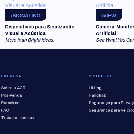
iSIGNALING
iVIEW
Dispositivos para Sinalização
Câmera-Monitore
Visual e Acústica
Artificial
More than Bright Ideas.
See What You Can
EMPRESA
PRODUTOS
Sobre a ACR
Lifting
Pós-Venda
Handling
Parceiros
Segurança para Eleva
FAQ
Segurança para Veícul
Trabalhe conosco