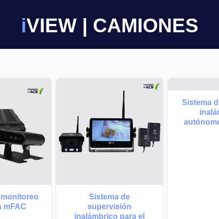
IVIEW | CAMIONES
Sistema d
inalá
autónom
 monitoreo
Sistema de
ga mFAC
supervisión
inalámbrico para el