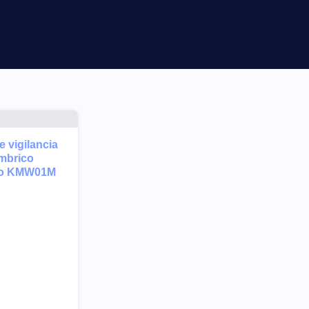
×
e vigilancia
mbrico
o KMW01M