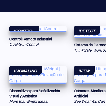
iCONTROL
iDETECT
Control Remoto Industrial
Quality in Control.
Sistema de Detecci
Think Safe. Work Sa
iSIGNALING
iVIEW
Dispositivos para Señalización
Cámaras-Monitores 
Visual y Acústica
Artificial
More than Bright Ideas.
See What You Can