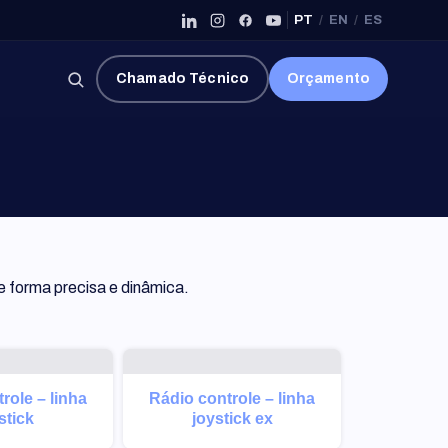
PT
/
EN
/
ES
×
Chamado Técnico
Orçamento
e forma precisa e dinâmica.
role – linha
Rádio controle – linha
stick
joystick ex