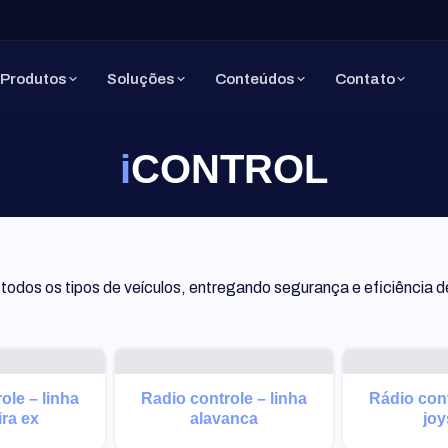
Produtos
Soluções
Conteúdos
Contato
ICONTROL
todos os tipos de veículos, entregando segurança e eficiência d
ole – linha
Radio controle – linha
Rádio cont
ra ex
alavanca
joy