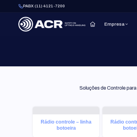
PABX (11) 4121-7200
Empresa
Soluções de Controle para 
Rádio controle – linha
Rádio contr
botoeira
botoei