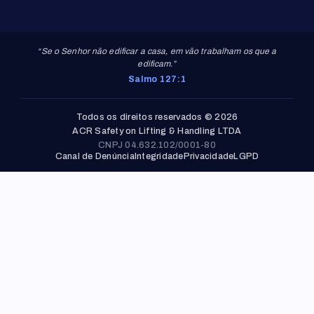
“Se o Senhor não edificar a casa, em vão trabalham os que a
edificam.”
Salmo 127:1
Todos os direitos reservados © 2026
ACR Safety on Lifting & Handling LTDA
CNPJ 04.632.102/0001-80
Canal de Denúncia
Integridade
Privacidade
LGPD